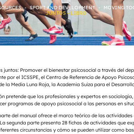
ESOURCES
-
SPORT AND DEVELOPMENT
-
MOVING TOG
JUNTOS – LIBRO
juntos: Promover el bienestar psicosocial a través del dep
e por el ICSSPE, el Centro de Referencia de Apoyo Psicoso
de la Media Luna Roja, la Academia Suiza para el Desarrollo
ón pretende que los profesionales y expertos en sociología, 
er programas de apoyo psicosocial a las personas en situac
arte del manual ofrece el marco teórico de las actividades 
 La segunda parte presenta 28 fichas de actividades que ex
ferentes circunstancias y cómo se pueden utilizar como base 