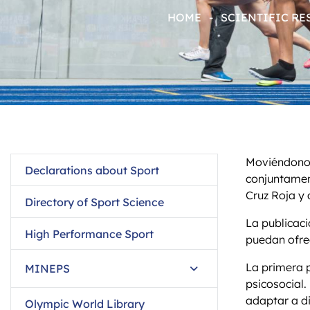
HOME
-
SCIENTIFIC R
Moviéndonos 
Declarations about Sport
conjuntament
Cruz Roja y 
Directory of Sport Science
La publicaci
High Performance Sport
puedan ofrec
La primera p
MINEPS
psicosocial.
adaptar a di
Olympic World Library